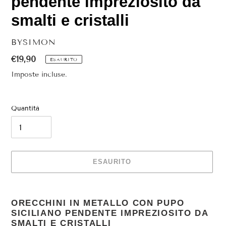
pendente impreziosito da
smalti e cristalli
VENDITORE
BYSIMON
Prezzo
€19,90
ESAURITO
di
Imposte incluse.
listino
Quantità
ESAURITO
Inserimento
del
ORECCHINI IN METALLO CON PUPO
prodotto
SICILIANO PENDENTE IMPREZIOSITO DA
nel
SMALTI E CRISTALLI