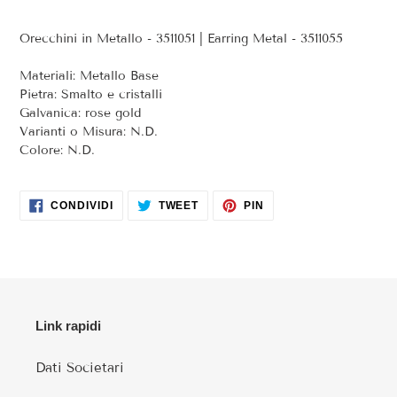
carrello
Orecchini in Metallo - 3511051 | Earring Metal -
3511055
Materiali: Metallo Base
Pietra: Smalto e cristalli
Galvanica: rose gold
Varianti o Misura: N.D.
Colore: N.D.
CONDIVIDI
TWITTA
PINNA
CONDIVIDI
TWEET
PIN
SU
SU
SU
FACEBOOK
TWITTER
PINTEREST
Link rapidi
Dati Societari