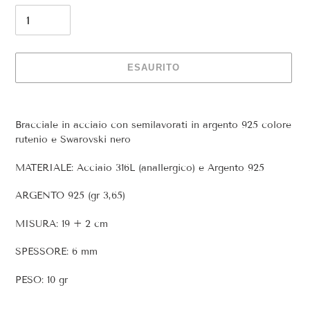
ESAURITO
Inserimento
del
Bracciale in acciaio con semilavorati in argento 925 colore
prodotto
rutenio e Swarovski nero
nel
carrello
MATERIALE: Acciaio 316L (anallergico) e Argento 925
ARGENTO 925 (gr 3,65)
MISURA: 19 + 2 cm
SPESSORE: 6 mm
PESO: 10 gr