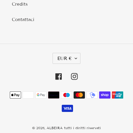
Credits
Contattaci
V
EUR €
A
L
U
Facebook
Instagram
T
A
Metodi
di
pagamento
© 2026,
ALBEIRA
tutti i diritti riservati