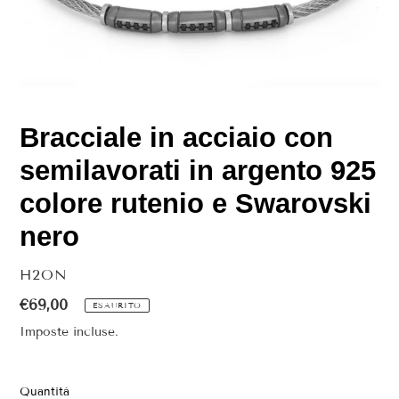
Bracciale in acciaio con
semilavorati in argento 925
colore rutenio e Swarovski
nero
VENDITORE
H2ON
Prezzo
€69,00
ESAURITO
di
Imposte incluse.
listino
Quantità